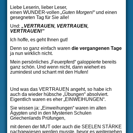
ÜBER MICH
Liebe Leserin, lieber Leser,
einen WUNDER-vollen
„Guten Morgen!“
und einen
VERÖFFENTLICHUNGEN
gesegneten Tag für Sie alle!
Und:
„VERTRAUEN, VERTRAUEN,
VERTRAUEN!“
THERAPIEANGEBOT
Ich hoffe, es geht Ihnen gut!
SEMINARE
Denn so ganz einfach waren
die vergangenen Tage
ja nun wirklich nicht.
Mein persönliches „Feuerpferd“ galoppierte bereits
ganz schön. Und wenn nicht, dann wiehert es
zumindest und scharrt mit den Hufen!
Und was das VERTRAUEN angeht, so habe ich
auch da wieder hübsche „Übungen“ absolviert.
Eigentlich waren es eher „EINWEIHUNGEN“.
Sie wissen ja: „Einweihungen“ waren im alten
Ägypten und in den Mysterien Schulen
Griechenlands Prüfungen,
mit denen der MUT oder auch die SEELEN STÄRKE
nachgewiesen werden musste, bevor es weitergehen