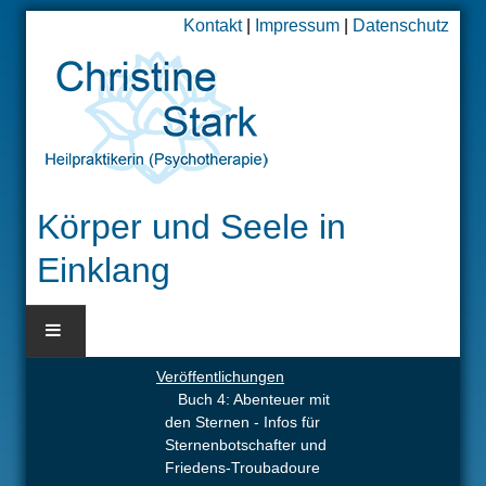
Kontakt
|
Impressum
|
Datenschutz
Körper und Seele in
Einklang
Veröffentlichungen
BLOG
Buch 4: Abenteuer mit
den Sternen - Infos für
HOME
Sternenbotschafter und
Friedens-Troubadoure