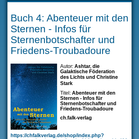
ÜBER MICH
Buch 4: Abenteuer mit den
VERÖFFENTLICHUNGEN
Sternen - Infos für
THERAPIEANGEBOT
Sternenbotschafter und
Friedens-Troubadoure
SEMINARE
Autor:
Ashtar, die
Galaktische Föderation
des Lichts
und Christine
Stark
Titel:
Abenteuer mit den
Sternen - Infos für
Sternenbotschafter und
Friedens-Troubadoure
ch.falk-verlag
https://chfalkverlag.de/shop/index.php?