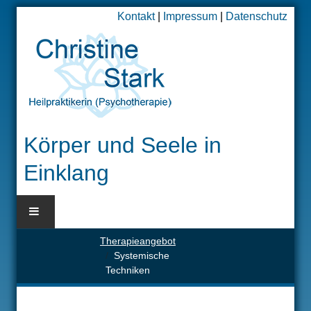
Kontakt
|
Impressum
|
Datenschutz
Körper und Seele in
Einklang
Therapieangebot
BLOG
Systemische
Techniken
HOME